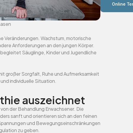
Online Te
hasen
liche Veränderungen. Wachstum, motorische
ondere Anforderungen an den jungen Körper.
 begleitet Säuglinge, Kinder und Jugendliche
r mit großer Sorgfalt, Ruhe und Aufmerksamkeit
nd individuelle Situation.
hie auszeichnet
h von der Behandlung Erwachsener. Die
rs sanft und orientieren sich an den feinen
es, Spannungen und Bewegungseinschränkungen
ulation zu geben.