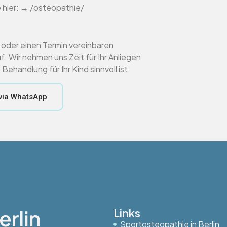
 hier: → /osteopathie/
oder einen Termin vereinbaren
 Wir nehmen uns Zeit für Ihr Anliegen
handlung für Ihr Kind sinnvoll ist.
via WhatsApp
Links
Sportosteopathie in Berlin