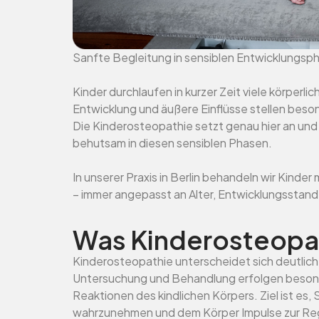
Sanfte Begleitung in sensiblen Entwicklungsp
Kinder durchlaufen in kurzer Zeit viele körper
Entwicklung und äußere Einflüsse stellen bes
Die Kinderosteopathie setzt genau hier an und
behutsam in diesen sensiblen Phasen.
In unserer Praxis in Berlin behandeln wir Kinde
– immer angepasst an Alter, Entwicklungsstand u
Was Kinderosteopat
Kinderosteopathie unterscheidet sich deutlic
Untersuchung und Behandlung erfolgen besonde
Reaktionen des kindlichen Körpers. Ziel ist 
wahrzunehmen und dem Körper Impulse zur Reg