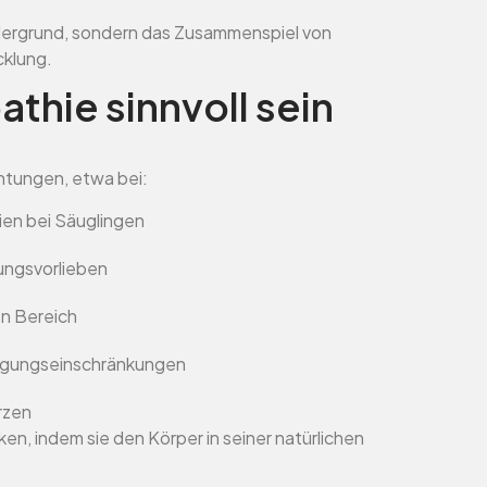
dergrund, sondern das Zusammenspiel von
klung.
hie sinnvoll sein
htungen, etwa bei:
ien bei Säuglingen
ngsvorlieben
n Bereich
gungseinschränkungen
rzen
en, indem sie den Körper in seiner natürlichen